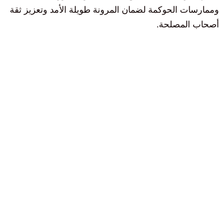
وممارسات الحوكمة لضمان المرونة طويلة الأمد وتعزيز ثقة
أصحاب المصلحة.
معايير وسياسات الحوكمة البيئية
والاجتماعية (ESG)
دعم المؤسسات في تصميم وتنفيذ أنظمة تضمن الامتثال
للمعايير العالمية والأطر التنظيمية المحلية.
محاسبة الاستدامة والامتثال