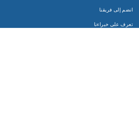
انضم إلى فريقنا
تعرف على خبراءنا
روابط ذات صلة
الشروط والأحكام
اشترك في نشرتنا البريدية للحصول على نصائح
حصرية وآخر التحديثات من خبرائنا