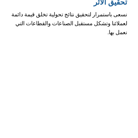
تحقيق الأثر
نسعى باستمرار لتحقيق نتائج تحولية تخلق قيمة دائمة
لعملائنا وتشكل مستقبل الصناعات والقطاعات التي
نعمل بها.
الابتكار والإبداع
نعتمد أحدث الحلول والتفكير الإبداعي لإعادة تعريف
الاستشارات ودعم جاهزية عملائنا للمستقبل.