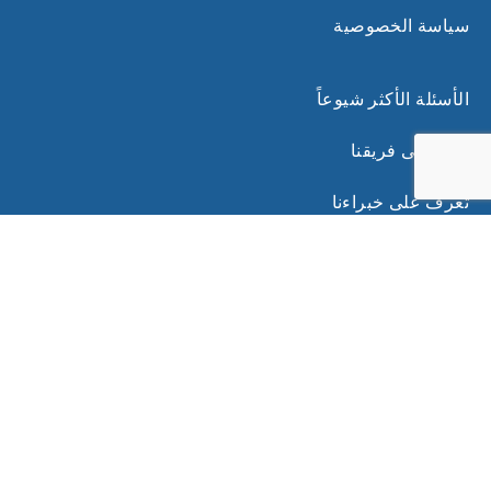
سياسة الخصوصية
الأسئلة الأكثر شيوعاً
انضم إلى فريقنا
تعرف على خبراءنا
روابط ذات صلة
الشروط والأحكام
اشترك في نشرتنا البريدية للحصول على نصائح
حصرية وآخر التحديثات من خبرائنا