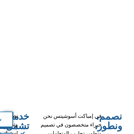
نصمم،
خدماتنا
في إمباكت أسوشيتس نحن
تصميم
س
ونطور،
تشمل:
خبراء متخصصون في تصميم
وتطوير
وتطوير تجارب المتعاملين
استراتيج