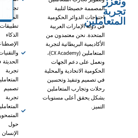
ونعزز
المصممة خصيصًا لتلبية
تجربة
تجربة
احتياجات الدوائر الحكومية
المتعاملي
المتعاملين
في دولة الإمارات العربية
تطبيقات
المتحدة. نحن معتمدون من
الذكاء
الأكاديمية البريطانية لتجربة
الإصطنا
المتعاملين (CX Academy)،
والتقنيات
ونعمل على دعم الجهات
الحديثة 
الحكومية الاتحادية والمحلية
تجربة
في تصميم وتنفيذ وتحسين
المتعاملي
رحلات وتجارب المتعاملين
تصميم
بشكل يحقق أعلى مستويات
تجربة
التميز.
المتعاملي
المتمحور
حول
الإنسان .